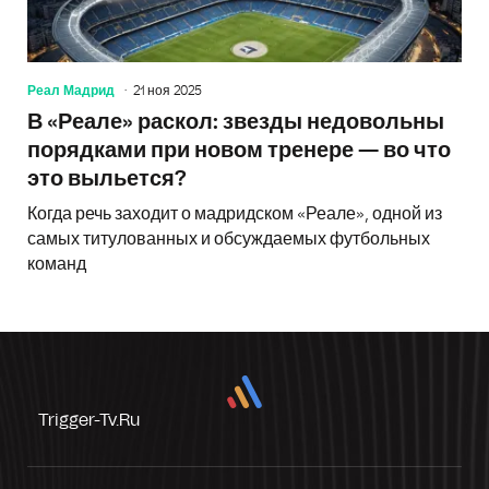
Реал Мадрид
21 ноя 2025
В «Реале» раскол: звезды недовольны
порядками при новом тренере — во что
это выльется?
Когда речь заходит о мадридском «Реале», одной из
самых титулованных и обсуждаемых футбольных
команд
Trigger-Tv.ru