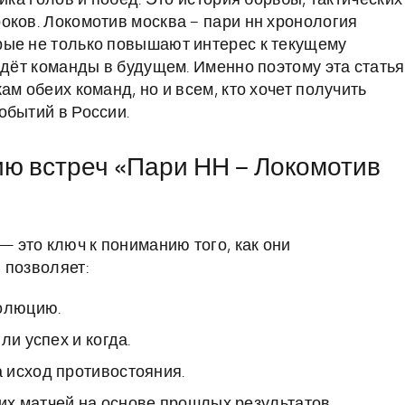
ика голов и побед. Это история борьбы, тактических
оков. Локомотив москва – пари нн хронология
рые не только повышают интерес к текущему
ждёт команды в будущем. Именно поэтому эта статья
м обеих команд, но и всем, кто хочет получить
обытий в России.
ию встреч «Пари НН – Локомотив
это ключ к пониманию того, как они
 позволяет:
волюцию.
ли успех и когда.
 исход противостояния.
х матчей на основе прошлых результатов.