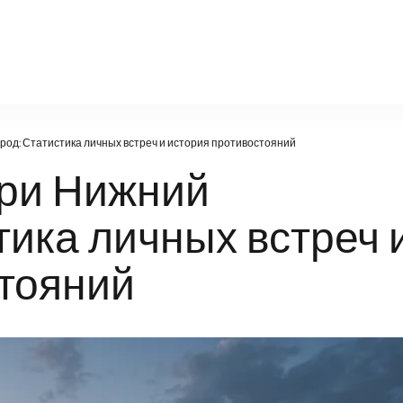
igger-tv.ru
род: Статистика личных встреч и история противостояний
ари Нижний
тика личных встреч 
стояний