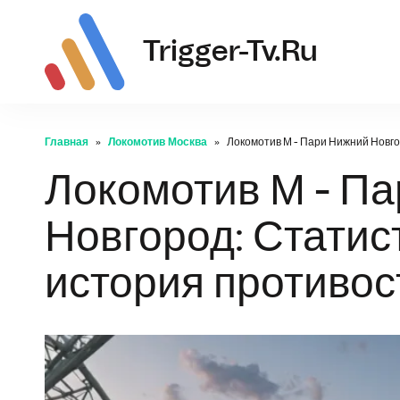
tr
Trigger-Tv.ru
Главная
Локомотив Москва
Локомотив М - Пари Нижний Новго
Локомотив М - П
Новгород: Статис
история противо