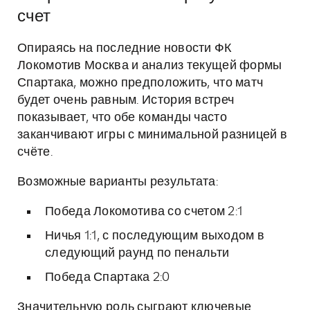
счет
Опираясь на последние новости ФК
Локомотив Москва и анализ текущей формы
Спартака, можно предположить, что матч
будет очень равным. История встреч
показывает, что обе команды часто
заканчивают игры с минимальной разницей в
счёте.
Возможные варианты результата:
Победа Локомотива со счетом 2:1
Ничья 1:1, с последующим выходом в
следующий раунд по пенальти
Победа Спартака 2:0
Значительную роль сыграют ключевые