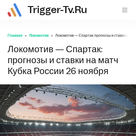
Trigger-Tv.ru
trig
Главная
Локомотив
Локомотив — Спартак: прогнозы и ставки на ма
Локомотив — Спартак:
прогнозы и ставки на матч
Кубка России 26 ноября