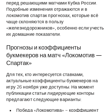
перед решающими матчами Кубка России.
Подобные изменения отражаются и в
локомотив спартак прогнозах, которые всё
чаще склоняются в пользу
«железнодорожников», особенно если учесть
их домашние показатели.
Прогнозы и коэффициенты
букмекеров на матч «Локомотив —
Спартак»
Для тех, кто интересуется ставками,
актуальные коэффициенты букмекеров на
игру 26 ноября уже доступны. На момент
публикации статьи лидирующие конторы
предлагают следующие варианты:
Победа «Локомотива» – коэффициент