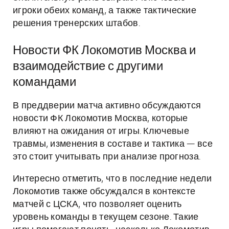
игроки обеих команд, а также тактические
решения тренерских штабов.
Новости ФК Локомотив Москва и
взаимодействие с другими
командами
В преддверии матча активно обсуждаются
новости ФК Локомотив Москва, которые
влияют на ожидания от игры. Ключевые
травмы, изменения в составе и тактика — все
это стоит учитывать при анализе прогноза.
Интересно отметить, что в последние недели
Локомотив также обсуждался в контексте
матчей с ЦСКА, что позволяет оценить
уровень команды в текущем сезоне. Такие