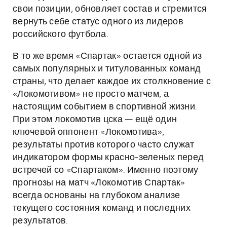
свои позиции, обновляет состав и стремится
вернуть себе статус одного из лидеров
российского футбола.
В то же время «Спартак» остается одной из
самых популярных и титулованных команд
страны, что делает каждое их столкновение с
«Локомотивом» не просто матчем, а
настоящим событием в спортивной жизни.
При этом локомотив цска — ещё один
ключевой оппонент «Локомотива»,
результаты против которого часто служат
индикатором формы красно-зеленых перед
встречей со «Спартаком». Именно поэтому
прогнозы на матч «Локомотив Спартак»
всегда основаны на глубоком анализе
текущего состояния команд и последних
результатов.