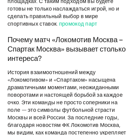
площадках. С таким подходом вы будете
готовы не только наслаждаться игрой, но и
сделать правильный выбор в мире
спортивных ставок.
промокод парт
Почему матч «Локомотив Москва –
Спартак Москва» вызывает столько
интереса?
История взаимоотношений между
«Локомотивом» и «Спартаком» насыщена
драматичными моментами, неожиданными
поворотами и настоящей борьбой за каждое
очко. Эти команды не просто соперники на
поле — это символы футбольной страсти
Москвы и всей России. За последние годы,
благодаря новостям ФК Локомотив Москва,
мы видим, как команда постепенно укрепляет