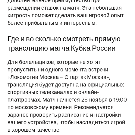
дополнительное преимущество при
размещении ставок на матч. Эта небольшая
хитрость поможет сделать ваш игровой опыт
более прибыльным и интересным.
Где и во сколько смотреть прямую
трансляцию матча Кубка России
Для болельщиков, которые не хотят
пропустить ни одного момента встречи
«Локомотив Москва – Спартак Москва»,
трансляция будет доступна на официальных
спортивных телеканалах и онлайн-
платформах. Матч начнется 26 ноября в 19:00
по московскому времени. Рекомендуется
заранее проверить расписание и настройки
вашего устройства, чтобы насладиться игрой
в хорошем качестве.