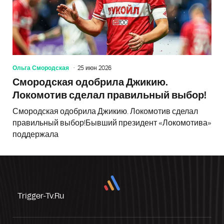
Ольга Смородская
25 июн 2026
Смородская одобрила Джикию.
Локомотив сделал правильный выбор!
Смородская одобрила Джикию. Локомотив сделал
правильный выбор!Бывший президент «Локомотива»
поддержала
Trigger-Tv.ru