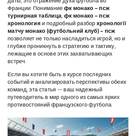
даты, это отражение духа футбола во
Франции. Понимание
фк монако – псж
турнирная таблица
,
фк монако – псж
хронология
и подробный разбор
хронології
матчу монако (футбольний клуб) – псж
позволяет не только насладиться игрой, но и
глубже проникнуть в стратегию и тактику,
лежащие в основе этих захватывающих
встреч.
Если вы хотите быть в курсе последних
событий и анализировать перспективы обеих
команд, эта статья — ваш надежный
путеводитель в мир одного из самых ярких
противостояний французского футбола.