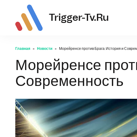
tr
Trigger-Tv.ru
Главная
Новости
Морейренсе против Брага: История и Совре
Морейренсе проти
Современность