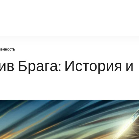
igger-tv.ru
менность
в Брага: История и