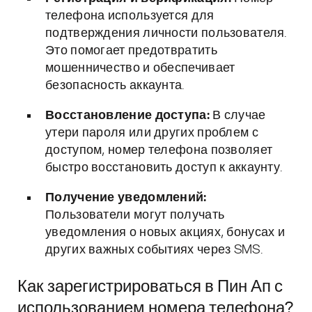
телефона используется для
подтверждения личности пользователя.
Это помогает предотвратить
мошенничество и обеспечивает
безопасность аккаунта.
Восстановление доступа:
В случае
утери пароля или других проблем с
доступом, номер телефона позволяет
быстро восстановить доступ к аккаунту.
Получение уведомлений:
Пользователи могут получать
уведомления о новых акциях, бонусах и
других важных событиях через SMS.
Как зарегистрироваться в Пин Ап с
использованием номера телефона?