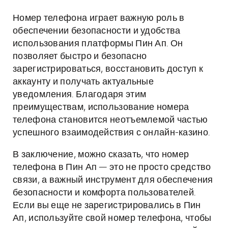
Номер телефона играет важную роль в
обеспечении безопасности и удобства
использования платформы Пин Ап. Он
позволяет быстро и безопасно
зарегистрироваться, восстановить доступ к
аккаунту и получать актуальные
уведомления. Благодаря этим
преимуществам, использование номера
телефона становится неотъемлемой частью
успешного взаимодействия с онлайн-казино.
В заключение, можно сказать, что номер
телефона в Пин Ап — это не просто средство
связи, а важный инструмент для обеспечения
безопасности и комфорта пользователей.
Если вы еще не зарегистрировались в Пин
Ап, используйте свой номер телефона, чтобы