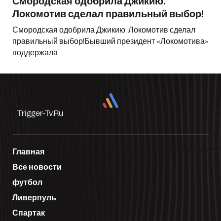
Смородская одобрила Джикию.
Локомотив сделал правильный выбор!
Смородская одобрила Джикию. Локомотив сделал
правильный выбор!Бывший президент «Локомотива»
поддержала
Trigger-Tv.ru
Главная
Все новости
футбол
Ливерпуль
Спартак