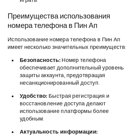
играть.
Преимущества использования
номера телефона в Пин Ап
Использование номера телефона в Пин Ап
имеет несколько значительных преимуществ:
Безопасность:
Номер телефона
обеспечивает дополнительный уровень
защиты аккаунта, предотвращая
несанкционированный доступ.
Удобство:
Быстрая регистрация и
восстановление доступа делают
использование платформы более
удобным.
Актуальность информации: