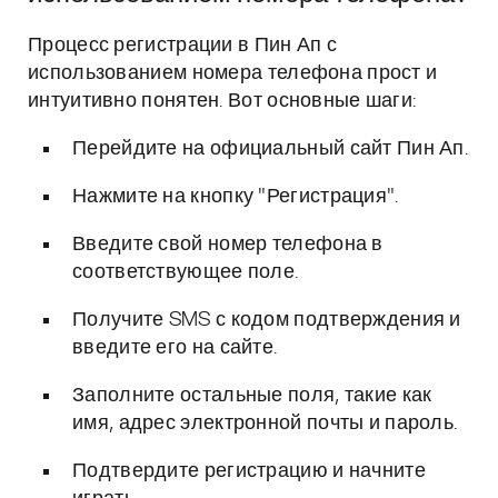
Процесс регистрации в Пин Ап с
использованием номера телефона прост и
интуитивно понятен. Вот основные шаги:
Перейдите на официальный сайт Пин Ап.
Нажмите на кнопку "Регистрация".
Введите свой номер телефона в
соответствующее поле.
Получите SMS с кодом подтверждения и
введите его на сайте.
Заполните остальные поля, такие как
имя, адрес электронной почты и пароль.
Подтвердите регистрацию и начните