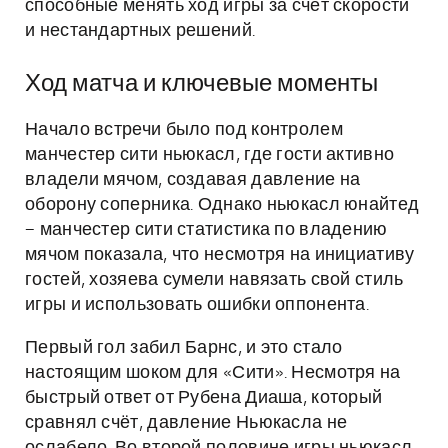
способные менять ход игры за счёт скорости
и нестандартных решений.
Ход матча и ключевые моменты
Начало встречи было под контролем
манчестер сити ньюкасл, где гости активно
владели мячом, создавая давление на
оборону соперника. Однако ньюкасл юнайтед
– манчестер сити статистика по владению
мячом показала, что несмотря на инициативу
гостей, хозяева сумели навязать свой стиль
игры и использовать ошибки оппонента.
Первый гол забил Барнс, и это стало
настоящим шоком для «Сити». Несмотря на
быстрый ответ от Рубена Диаша, который
сравнял счёт, давление Ньюкасла не