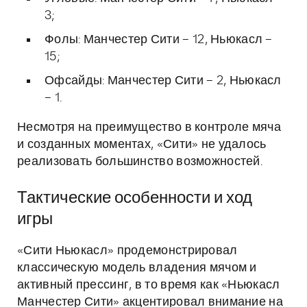
3;
Фолы: Манчестер Сити – 12, Ньюкасл –
15;
Офсайды: Манчестер Сити – 2, Ньюкасл
– 1.
Несмотря на преимущество в контроле мяча
и созданных моментах, «Сити» не удалось
реализовать большинство возможностей.
Тактические особенности и ход
игры
«Сити Ньюкасл» продемонстрировал
классическую модель владения мячом и
активный прессинг, в то время как «Ньюкасл
Манчестер Сити» акцентировал внимание на