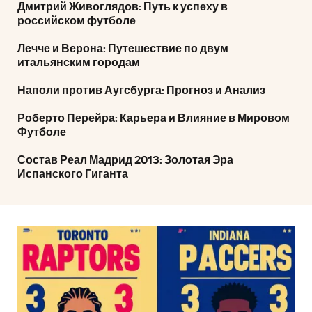
Дмитрий Живоглядов: Путь к успеху в
российском футболе
Лечче и Верона: Путешествие по двум
итальянским городам
Наполи против Аугсбурга: Прогноз и Анализ
Роберто Перейра: Карьера и Влияние в Мировом
Футболе
Состав Реал Мадрид 2013: Золотая Эра
Испанского Гиганта