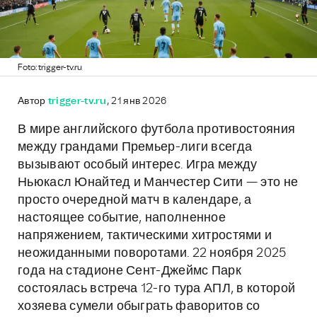
Foto: trigger-tv.ru
Автор
trigger-tv.ru
, 21 янв 2026
В мире английского футбола противостояния
между грандами Премьер-лиги всегда
вызывают особый интерес. Игра между
Ньюкасл Юнайтед и Манчестер Сити — это не
просто очередной матч в календаре, а
настоящее событие, наполненное
напряжением, тактическими хитростями и
неожиданными поворотами. 22 ноября 2025
года на стадионе Сент-Джеймс Парк
состоялась встреча 12-го тура АПЛ, в которой
хозяева сумели обыграть фаворитов со