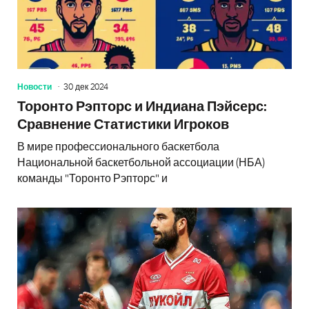
Новости
30 дек 2024
Торонто Рэпторс и Индиана Пэйсерс:
Сравнение Статистики Игроков
В мире профессионального баскетбола
Национальной баскетбольной ассоциации (НБА)
команды "Торонто Рэпторс" и