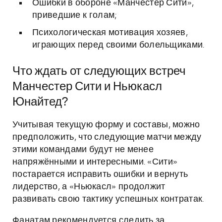
Ошибки в обороне «Манчестер Сити»,
приведшие к голам;
Психологическая мотивация хозяев,
играющих перед своими болельщиками.
Что ждать от следующих встреч
Манчестер Сити и Ньюкасл
Юнайтед?
Учитывая текущую форму и составы, можно
предположить, что следующие матчи между
этими командами будут не менее
напряжёнными и интересными. «Сити»
постарается исправить ошибки и вернуть
лидерство, а «Ньюкасл» продолжит
развивать свою тактику успешных контратак.
Фанатам рекомендуется следить за