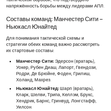
тактической борьбой, что подтвердило
напряжённость борьбы между лидерами АПЛ.
Составы команд: Манчестер Сити –
Ньюкасл Юнайтед
Для понимания тактической схемы и
стратегии обеих команд важно рассмотреть
их стартовые составы:
Манчестер Сити:
Эдерсон (вратарь),
Уокер, Рубен Диаш, Лапорт, Гвендози,
Родри, Де Брюйне, Фоден, Грилиш,
Холанд, Махрез.
Ньюкасл Юнайтед:
Шарп (вратарь),
Кларк, Шелви, Трипа, Келлэм, Брукс,
Хендрик, Барнс, Гринвуд, Лонгстафф,
Уилсон.