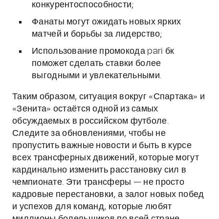
конкурентоспособности;
Фанаты могут ожидать новых ярких
матчей и борьбы за лидерство;
Использование промокода pari бк
поможет сделать ставки более
выгодными и увлекательными.
Таким образом, ситуация вокруг «Спартака» и
«Зенита» остаётся одной из самых
обсуждаемых в российском футболе.
Следите за обновлениями, чтобы не
пропустить важные новости и быть в курсе
всех трансферных движений, которые могут
кардинально изменить расстановку сил в
чемпионате. Эти трансферы — не просто
кадровые перестановки, а залог новых побед
и успехов для команд, которые любят