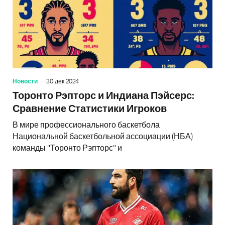
Новости
30 дек 2024
Торонто Рэпторс и Индиана Пэйсерс:
Сравнение Статистики Игроков
В мире профессионального баскетбола
Национальной баскетбольной ассоциации (НБА)
команды "Торонто Рэпторс" и