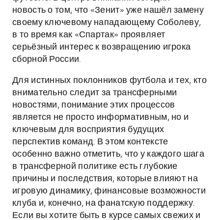
новость о том, что «Зенит» уже нашёл замену
своему ключевому нападающему Соболеву,
в то время как «Спартак» проявляет
серьёзный интерес к возвращению игрока
сборной России.
Для истинных поклонников футбола и тех, кто
внимательно следит за трансферными
новостями, понимание этих процессов
является не просто информативным, но и
ключевым для восприятия будущих
перспектив команд. В этом контексте
особенно важно отметить, что у каждого шага
в трансферной политике есть глубокие
причины и последствия, которые влияют на
игровую динамику, финансовые возможности
клуба и, конечно, на фанатскую поддержку.
Если вы хотите быть в курсе самых свежих и