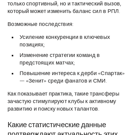
только спортивный, но и тактический вызов,
который может изменить баланс сил в РПЛ.
Возможные последствия:
Усиление конкуренции в ключевых
позициях;
Изменение стратегии команд в
предстоящих матчах;
Повышение интереса к дерби «Спартак»
— «Зенит» среди фанатов и СМИ.
Как показывает практика, такие трансферы
зачастую стимулируют клубы к активному
развитию и поиску новых талантов.
Какие статистические данные
подтверждают актуальность этих