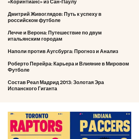
«Коринтианс» из Сан-Паулу
Дмитрий Живоглядов: Путь к успеху в
российском футболе
Лечче и Верона: Путешествие по двум
итальянским городам
Наполи против Аугсбурга: Прогноз и Анализ
Роберто Перейра: Карьера и Влияние в Мировом
Футболе
Состав Реал Мадрид 2013: Золотая Эра
Испанского Гиганта