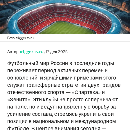
Foto: trigger-tv.ru
Автор
trigger-tv.ru
, 17 дек 2025
Футбольный мир России в последние годы
переживает период активных перемен и
обновлений, и ярчайшими примерами этого
служат трансферные стратегии двух грандов
отечественного спорта — «Спартака» и
«Зенита». Эти клубы не просто соперничают
на поле, но и ведут напряжённую борьбу за
усиление состава, стремясь укрепить свои
позиции в национальном и международном
футболе. В центре внимания сегодня —