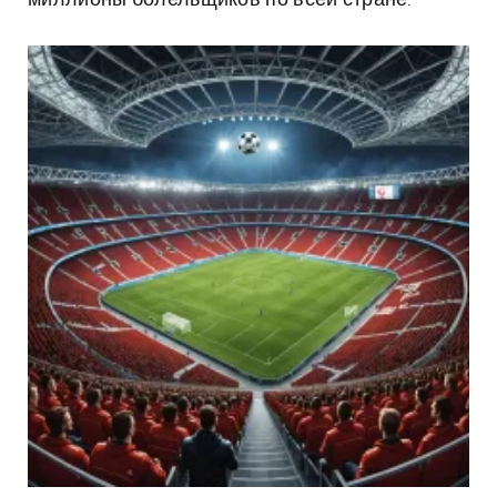
миллионы болельщиков по всей стране.