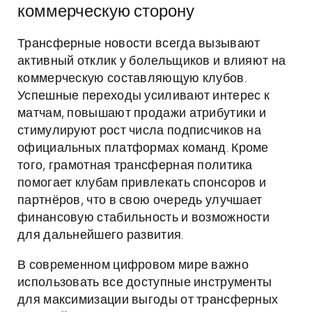
коммерческую сторону
Трансферные новости всегда вызывают
активный отклик у болельщиков и влияют на
коммерческую составляющую клубов.
Успешные переходы усиливают интерес к
матчам, повышают продажи атрибутики и
стимулируют рост числа подписчиков на
официальных платформах команд. Кроме
того, грамотная трансферная политика
помогает клубам привлекать спонсоров и
партнёров, что в свою очередь улучшает
финансовую стабильность и возможности
для дальнейшего развития.
В современном цифровом мире важно
использовать все доступные инструменты
для максимизации выгоды от трансферных