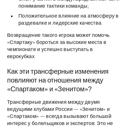
понимание тактики команды;
Положительное влияние на атмосферу в
раздевалке и лидерские качества.
Возвращение такого игрока может помочь
«Спартаку» бороться за высокие места в
чемпионате и успешно выступать в
еврокубках.
Как эти трансферные изменения
повлияют на отношения между
«Спартаком» и «Зенитом»?
Трансферные движения между двумя
ведущими клубами России — «Зенитом» и
«Спартаком» — всегда вызывают большой
интерес у болельщиков и экспертов. Это не