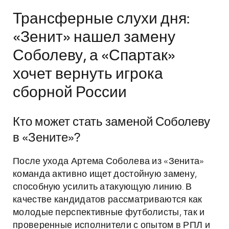
Трансферные слухи дня:
«Зенит» нашел замену
Соболеву, а «Спартак»
хочет вернуть игрока
сборной России
Кто может стать заменой Соболеву
в «Зените»?
После ухода Артема Соболева из «Зенита»
команда активно ищет достойную замену,
способную усилить атакующую линию. В
качестве кандидатов рассматриваются как
молодые перспективные футболисты, так и
проверенные исполнители с опытом в РПЛ и