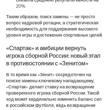
снизила среднюю результативность на
20%.
Таким образом, поиск замены — не просто
вопрос кадровой ротации, а стратегическая
необходимость для поддержания высокого
уровня игры и достижения спортивных целей.
«Спартак» и амбиции вернуть
игрока сборной России: новый этап
в противостоянии с «Зенитом»
В то время как «Зенит» сосредоточен на
поиске замены ключевому нападающему,
«Спартак» делает ставку на возвращение
проверенного игрока сборной России. Такой
ход может кардинально изменить баланс сил
в российском футболе, ведь возвращение