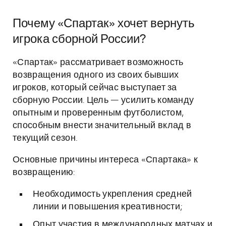
Почему «Спартак» хочет вернуть
игрока сборной России?
«Спартак» рассматривает возможность
возвращения одного из своих бывших
игроков, который сейчас выступает за
сборную России. Цель — усилить команду
опытным и проверенным футболистом,
способным внести значительный вклад в
текущий сезон.
Основные причины интереса «Спартака» к
возвращению:
Необходимость укрепления средней
линии и повышения креативности;
Опыт участия в международных матчах и