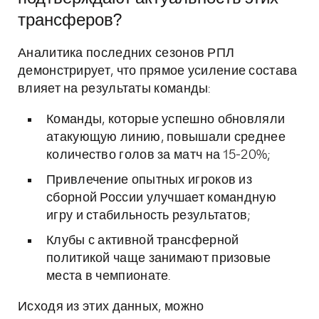
трансферов?
Аналитика последних сезонов РПЛ
демонстрирует, что прямое усиление состава
влияет на результаты команды:
Команды, которые успешно обновляли
атакующую линию, повышали среднее
количество голов за матч на 15-20%;
Привлечение опытных игроков из
сборной России улучшает командную
игру и стабильность результатов;
Клубы с активной трансферной
политикой чаще занимают призовые
места в чемпионате.
Исходя из этих данных, можно