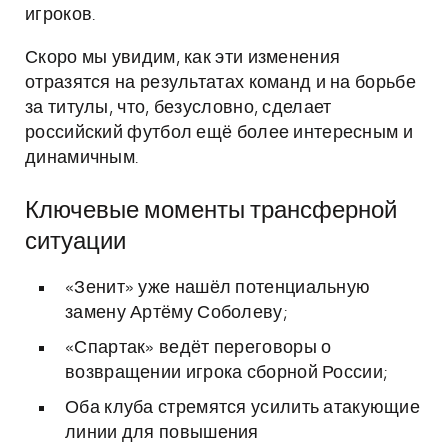
игроков.
Скоро мы увидим, как эти изменения
отразятся на результатах команд и на борьбе
за титулы, что, безусловно, сделает
российский футбол ещё более интересным и
динамичным.
Ключевые моменты трансферной
ситуации
«Зенит» уже нашёл потенциальную
замену Артёму Соболеву;
«Спартак» ведёт переговоры о
возвращении игрока сборной России;
Оба клуба стремятся усилить атакующие
линии для повышения