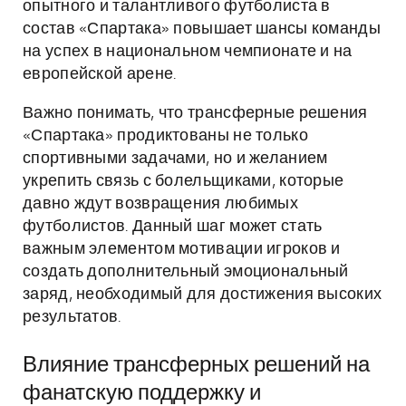
опытного и талантливого футболиста в
состав «Спартака» повышает шансы команды
на успех в национальном чемпионате и на
европейской арене.
Важно понимать, что трансферные решения
«Спартака» продиктованы не только
спортивными задачами, но и желанием
укрепить связь с болельщиками, которые
давно ждут возвращения любимых
футболистов. Данный шаг может стать
важным элементом мотивации игроков и
создать дополнительный эмоциональный
заряд, необходимый для достижения высоких
результатов.
Влияние трансферных решений на
фанатскую поддержку и