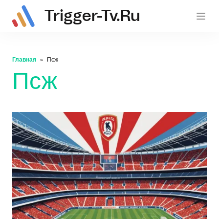
Trigger-Tv.ru
trig
Главная
Псж
Псж